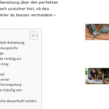
bereitung
über den perfekten
och unsicher bist, ob das
ehler du besser vermeidest –
ett-Anleitung
idungshilfe
age
e richtig an
Erfolg
akt
hance!
 Versiegelung
n häufig vor
olie dauerhaft schön