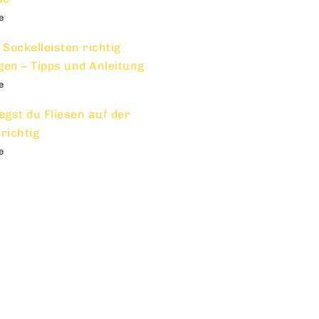
e
 Sockelleisten richtig
gen – Tipps und Anleitung
e
egst du Fliesen auf der
richtig
e