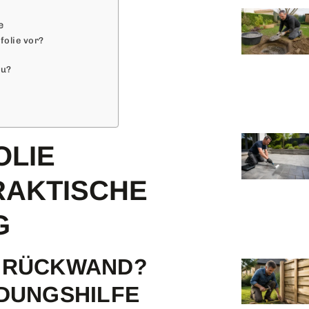
e
folie vor?
zu?
LIE
RAKTISCHE
G
ENRÜCKWAND?
DUNGSHILFE