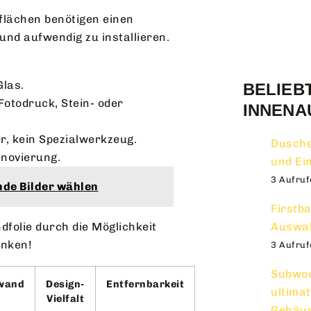
sflächen benötigen einen
und aufwendig zu installieren.
Glas.
BELIEB
Fotodruck, Stein- oder
INNENA
ter, kein Spezialwerkzeug.
Dusche
novierung.
und Ei
3 Aufruf
de Bilder wählen
Firstb
olie durch die Möglichkeit
Auswah
anken!
3 Aufruf
Subwoo
wand
Design-
Entfernbarkeit
ultima
Vielfalt
Gehäu