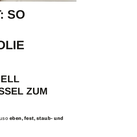
: SO
LIE
ELL
SSEL ZUM
auso
eben, fest, staub- und