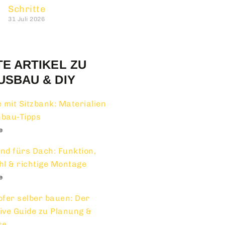
Schritte
31 Juli 2026
TE ARTIKEL ZU
USBAU & DIY
 mit Sitzbank: Materialien
nbau-Tipps
e
and fürs Dach: Funktion,
l & richtige Montage
e
fer selber bauen: Der
tive Guide zu Planung &
se