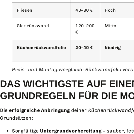
Fliesen
40–80 €
Hoch
Glasrückwand
120–200
Mittel
€
Küchenrückwandfolie
20–40 €
Niedrig
Preis- und Montagevergleich: Rückwandfolie ver
DAS WICHTIGSTE AUF EINE
GRUNDREGELN FÜR DIE M
Die
erfolgreiche Anbringung
deiner
Küchenrückwandfo
Grundsätzen:
Sorgfältige
Untergrundvorbereitung
– sauber, fet