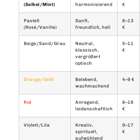
(Salbei/Mint)
harmonisierend
€
Pastell
Sanft,
6–13
(Rosé/Vanille)
freundlich, hell
€
Beige/Sand/Grau
Neutral,
5–11
klassisch,
€
vergrößert
optisch
Orange/Gelb
Belebend,
4–9 €
wachmachend
Rot
Anregend,
8–16
leidenschaftlich
€
Violett/Lila
Kreativ,
9–17
spirituell,
€
aufwühlend