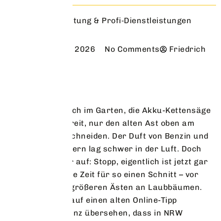
Instandhaltung & Profi‑Dienstleistungen
Februar 10, 2026
No Comments
Friedrich
Gestern stand ich im Garten, die Akku-Kettensäge
in der Hand, bereit, nur den alten Ast oben am
Apfelbaum zu schneiden. Der Duft von Benzin und
trockenen Blättern lag schwer in der Luft. Doch
plötzlich fiel mir auf: Stopp, eigentlich ist jetzt gar
nicht die richtige Zeit für so einen Schnitt – vor
allem nicht bei größeren Ästen an Laubbäumen.
Ich hatte blind auf einen alten Online-Tipp
vertraut und ganz übersehen, dass in NRW