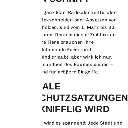
Im Gesetz steht ganz klar: Radikalschnitte, also
das starke Zurückschneiden oder Absetzen von
Bäumen und Gehölzen, sind vom 1. März bis 30.
September verboten. Denn in dieser Zeit brüten
Vögel und andere Tiere brauchen ihre
Lebensräume. Schonende Form- und
Pflegeschnitte sind erlaubt, aber wirklich nur,
wenn sie der Gesundheit des Baumes dienen –
nicht als Vorwand für größere Eingriffe.
REGIONALE
BAUMSCHUTZSATZUNGEN
WO ES KNIFFLIG WIRD
Spätestens hier wird es spannend: Jede Stadt und