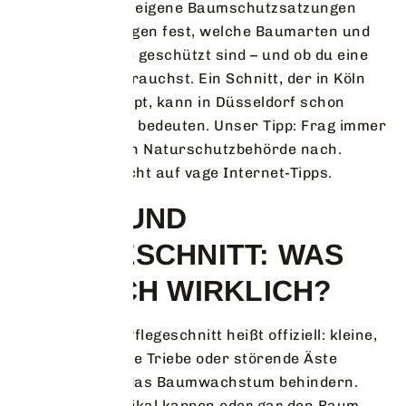
Gemeinde kann eigene Baumschutzsatzungen
erlassen. Die legen fest, welche Baumarten und
Stammumfänge geschützt sind – und ob du eine
Genehmigung brauchst. Ein Schnitt, der in Köln
problemlos klappt, kann in Düsseldorf schon
kräftigen Ärger bedeuten. Unser Tipp: Frag immer
bei der örtlichen Naturschutzbehörde nach.
Verlass dich nicht auf vage Internet-Tipps.
FORM- UND
PFLEGESCHNITT: WAS
DARF ICH WIRKLICH?
Ein Form- und Pflegeschnitt heißt offiziell: kleine,
neu gewachsene Triebe oder störende Äste
entfernen, die das Baumwachstum behindern.
Ganze Äste radikal kappen oder gar den Baum