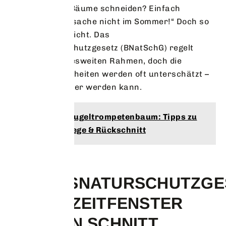
Viele meinen: „Bäume schneiden? Einfach
machen, Hauptsache nicht im Sommer!“ Doch so
simpel ist das nicht. Das
Bundesnaturschutzgesetz (BNatSchG) regelt
zwar den bundesweiten Rahmen, doch die
regionalen Feinheiten werden oft unterschätzt –
was schnell teuer werden kann.
Lies auch :
Kugeltrompetenbaum: Tipps zu
Pflanzen, Pflege & Rückschnitt
DAS
BUNDESNATURSCHUTZGE
KLARE ZEITFENSTER
FÜR DEN SCHNITT