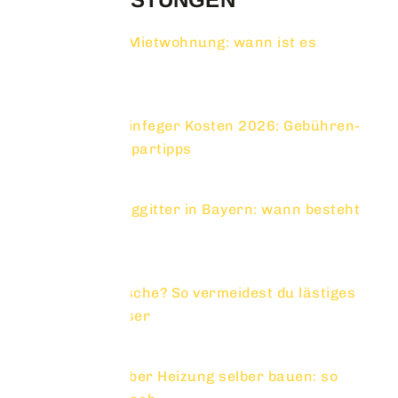
Bohren in Mietwohnung: wann ist es
erlaubt?
18 Aufrufe
Schornsteinfeger Kosten 2026: Gebühren-
Tabelle & Spartipps
8 Aufrufe
Schneefanggitter in Bayern: wann besteht
Pflicht?
5 Aufrufe
Offene Dusche? So vermeidest du lästiges
Spritzwasser
5 Aufrufe
Sitzbank über Heizung selber bauen: so