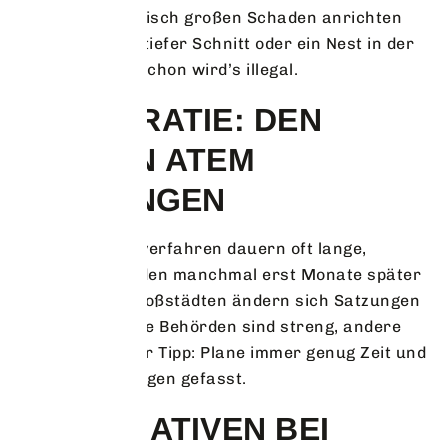
Schnitte ökologisch großen Schaden anrichten
können. Ein zu tiefer Schnitt oder ein Nest in der
Brutzeit – und schon wird’s illegal.
BÜROKRATIE: DEN
LANGEN ATEM
MITBRINGEN
Genehmigungsverfahren dauern oft lange,
Bußgelder werden manchmal erst Monate später
verhängt. In Großstädten ändern sich Satzungen
ständig, manche Behörden sind streng, andere
gemäßigt. Unser Tipp: Plane immer genug Zeit und
sei auf Rückfragen gefasst.
ALTERNATIVEN BEI