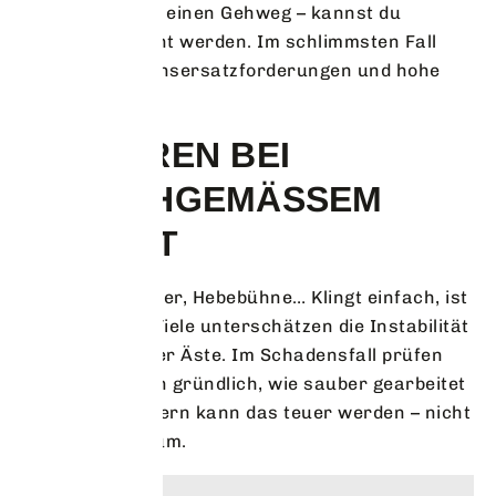
ein Ast fällt auf einen Gehweg – kannst du
haftbar gemacht werden. Im schlimmsten Fall
drohen Schadensersatzforderungen und hohe
Bußgelder.
GEFAHREN BEI
UNSACHGEMÄSSEM S
CHNITT
Motorsäge, Leiter, Hebebühne… Klingt einfach, ist
es aber nicht! Viele unterschätzen die Instabilität
alter oder hohler Äste. Im Schadensfall prüfen
Versicherungen gründlich, wie sauber gearbeitet
wurde. Bei Fehlern kann das teuer werden – nicht
nur für den Baum.