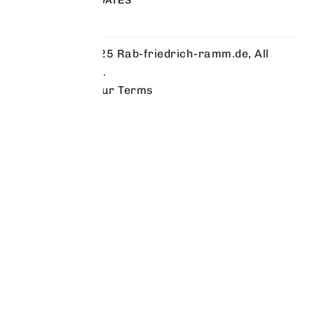
FOLLOW OUR UPDATES
Copyright © 2025 Rab-friedrich-ramm.de, All
rights reserved.
Privacy Policy
Our Terms