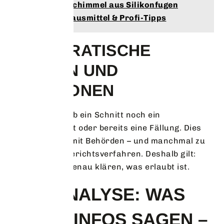
Lies auch :
Schimmel aus Silikonfugen
entfernen: Hausmittel & Profi-Tipps
BÜROKRATISCHE
HÜRDEN UND
GRAUZONEN
Oft ist unklar, ob ein Schnitt noch ein
Pflegeschnitt ist oder bereits eine Fällung. Dies
führt zu Streit mit Behörden – und manchmal zu
langwierigen Gerichtsverfahren. Deshalb gilt:
Lieber vorher genau klären, was erlaubt ist.
GAP-ANALYSE: WAS
ECHTE INFOS SAGEN –