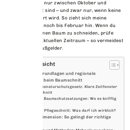
Schnittarbeiten nur zwischen Oktober und
Februar erlaubt sind – und zwar nur, wenn keine
Vogelbrut gestört wird. So zieht sich meine
Schneideaktion noch bis Februar hin. Wenn du
also vorhast, einen Baum zu schneiden, prüfe
unbedingt den aktuellen Zeitraum – so vermeidest
du Ärger und Bußgelder.
Inhaltsübersicht
Gesetzliche Grundlagen und regionale
Unterschiede beim Baumschnitt
Das Bundesnaturschutzgesetz: Klare Zeitfenster
für den Schnitt
Regionale Baumschutzsatzungen: Wo es knifflig
wird
Form- und Pflegeschnitt: Was darf ich wirklich?
Technische Dimension: So gelingt der richtige
Schnitt