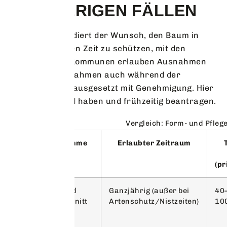
SCHWIERIGEN FÄLLEN
Manchmal kollidiert der Wunsch, den Baum in
dieser trockenen Zeit zu schützen, mit den
Regeln. Einige Kommunen erlauben Ausnahmen
für Pflegemaßnahmen auch während der
Schonzeit – vorausgesetzt mit Genehmigung. Hier
heißt es: Geduld haben und frühzeitig beantragen.
Vergleich: Form- und Pflege
Maßnahme
Erlaubter Zeitraum
(pr
Form- und
Ganzjährig (außer bei
40–
Pflegeschnitt
Artenschutz/Nistzeiten)
10