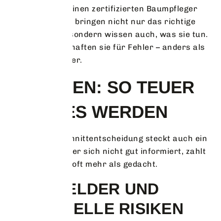
Da gilt: Lieber einen zertifizierten Baumpfleger
engagieren. Die bringen nicht nur das richtige
Werkzeug mit, sondern wissen auch, was sie tun.
Und im Zweifel haften sie für Fehler – anders als
wir Hobbygärtner.
FINANZEN: SO TEUER
KANN ES WERDEN
Hinter jeder Schnittentscheidung steckt auch ein
Kostenrisiko. Wer sich nicht gut informiert, zahlt
schnell drauf – oft mehr als gedacht.
BUSSGELDER UND F
INANZIELLE RISIKEN