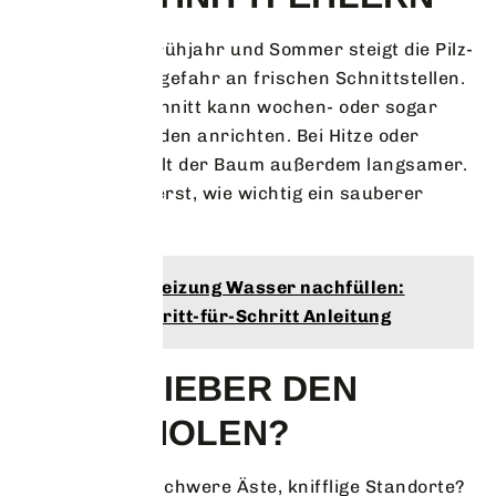
Besonders in Frühjahr und Sommer steigt die Pilz-
und Schädlingsgefahr an frischen Schnittstellen.
Ein falscher Schnitt kann wochen- oder sogar
jahrelang Schaden anrichten. Bei Hitze oder
Trockenheit heilt der Baum außerdem langsamer.
Da merkt man erst, wie wichtig ein sauberer
Schnitt ist.
Lies auch :
Heizung Wasser nachfüllen:
Einfache Schritt-für-Schritt Anleitung
WANN LIEBER DEN
PROFI HOLEN?
Große Bäume, schwere Äste, knifflige Standorte?