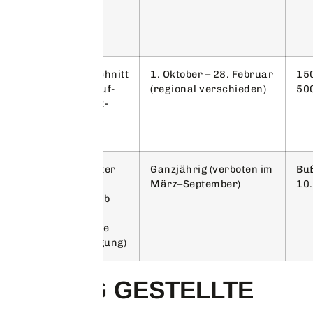
Radikalschnitt
1. Oktober – 28. Februar
15
(Fällen, Auf-
(regional verschieden)
50
den-Stock-
Setzen)
Unerlaubter
Ganzjährig (verboten im
Buß
Schnitt
März–September)
10.
(außerhalb
der
Frist/ohne
Genehmigung)
HÄUFIG GESTELLTE