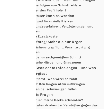
Werkzeuge und Methoden: Mehr als nur sägen
Biologische Folgen von Schnittfehlern
Wann lieber den Profi holen?
Finanzen: So teuer kann es werden
Bußgelder und finanzielle Risiken
Genehmigungsverfahren: Verzögerungen und
Kostenfallen
Versteckte Zusatzkosten
Risiko und Haftung: Mehr als nur Ärger
Verkehrssicherungspflicht: Verantwortung
übernehmen
Gefahren bei unsachgemäßem Schnitt
Bürokratische Hürden und Grauzonen
Gap-Analyse: Was echte Infos sagen – und was
(fast) jeder vergisst
Mythen entlarvt: Was wirklich zählt
Bürokratie: Den langen Atem mitbringen
Alternativen bei schwierigen Fällen
Häufig gestellte Fragen
Wann darf ich meine Hecke schneiden?
Welche Strafen drohen bei Verstößen gegen das