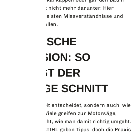
fällen – das fällt nicht mehr darunter. Hier
passieren die meisten Missverständnisse und
damit Bußgeldfallen.
TECHNISCHE
DIMENSION: SO
GELINGT DER
RICHTIGE SCHNITT
Nicht nur die Zeit entscheidet, sondern auch, wie
du schneidest. Viele greifen zur Motorsäge,
wissen aber nicht, wie man damit richtig umgeht.
Hersteller wie STIHL geben Tipps, doch die Praxis
ist oft kniffliger.