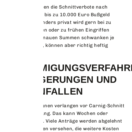
Ein Verstoß gegen die Schnittverbote nach
BNatSchG kann bis zu 10.000 Euro Bußgeld
bedeuten. Besonders privat wird gern bei zu
tiefem Schneiden oder zu frühen Eingriffen
gestraft. Die genauen Summen schwanken je
nach Kommune, können aber richtig heftig
ausfallen.
GENEHMIGUNGSVERFAHR
VERZÖGERUNGEN UND
KOSTENFALLEN
Manche Kommunen verlangen vor Carnig-Schnitt
eine Genehmigung. Das kann Wochen oder
Monate dauern. Viele Anträge werden abgelehnt
oder mit Auflagen versehen, die weitere Kosten